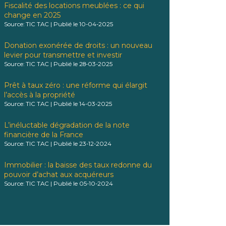
Fiscalité des locations meublées : ce qui
change en 2025
Source: TIC TAC
Publié le 10-04-2025
Donation exonérée de droits : un nouveau
levier pour transmettre et investir
Source: TIC TAC
Publié le 28-03-2025
Prêt à taux zéro : une réforme qui élargit
l’accès à la propriété
Source: TIC TAC
Publié le 14-03-2025
L’inéluctable dégradation de la note
financière de la France
Source: TIC TAC
Publié le 23-12-2024
Immobilier : la baisse des taux redonne du
pouvoir d’achat aux acquéreurs
Source: TIC TAC
Publié le 05-10-2024