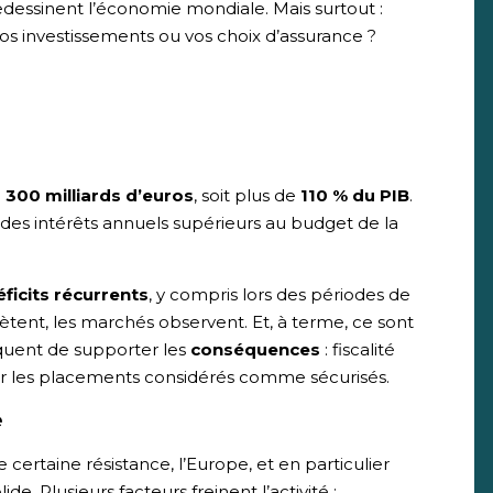
redessinent l’économie mondiale. Mais surtout :
os investissements ou vos choix d’assurance ?
 300 milliards d’euros
, soit plus de
110 % du PIB
.
des intérêts annuels supérieurs au budget de la
éficits récurrents
, y compris lors des périodes de
iètent, les marchés observent. Et, à terme, ce sont
squent de supporter les
conséquences
: fiscalité
sur les placements considérés comme sécurisés.
e
 certaine résistance, l’Europe, et en particulier
de. Plusieurs facteurs freinent l’activité :