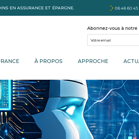
INS EN ASSURANCE ET ÉPARGNE.
06 46 60 45
Abonnez-vous à notre 
*
E
*
m
a
i
URANCE
À PROPOS
APPROCHE
ACTU
l
*