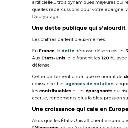
artificielle… trois dynamiques majeures qui 
quelles répercussions pour votre épargne, v
Décryptage.
Une dette publique qui s’alourdit
Les chiffres parlent d’eux-mêmes.
En
France
, la
dette
dépasse désormais les
3
Aux
États-Unis
, elle franchit les
120 %,
avec 
défense.
Cet endettement chronique se nourrit de
d
croissance. Les
agences de notation
s’inqu
les
contribuables
et les
épargnants
qui ri
accrue, rendements plus faibles, pression 
Une croissance qui cale en Europ
Alors que les États-Unis affichent encore une
l’
Allemagne
, peine à retrouver un rythme soli