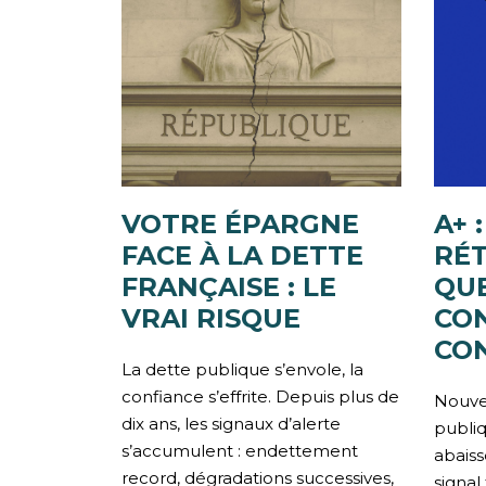
VOTRE ÉPARGNE
A+ 
FACE À LA DETTE
RÉ
FRANÇAISE : LE
QU
VRAI RISQUE
CO
CON
La dette publique s’envole, la
confiance s’effrite. Depuis plus de
Nouvel
dix ans, les signaux d’alerte
publiq
s’accumulent : endettement
abaiss
record, dégradations successives,
signal 