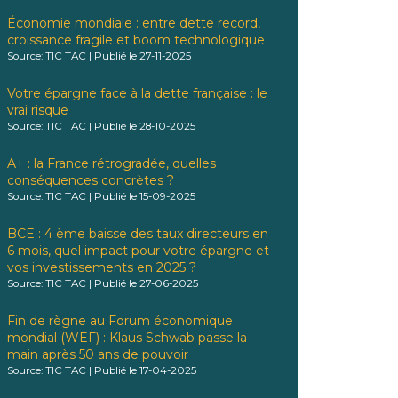
Économie mondiale : entre dette record,
croissance fragile et boom technologique
Source: TIC TAC
Publié le 27-11-2025
Votre épargne face à la dette française : le
vrai risque
Source: TIC TAC
Publié le 28-10-2025
A+ : la France rétrogradée, quelles
conséquences concrètes ?
Source: TIC TAC
Publié le 15-09-2025
BCE : 4 ème baisse des taux directeurs en
6 mois, quel impact pour votre épargne et
vos investissements en 2025 ?
Source: TIC TAC
Publié le 27-06-2025
Fin de règne au Forum économique
mondial (WEF) : Klaus Schwab passe la
main après 50 ans de pouvoir
Source: TIC TAC
Publié le 17-04-2025