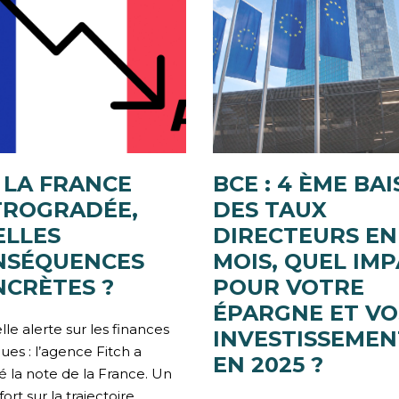
: LA FRANCE
BCE : 4 ÈME BAI
TROGRADÉE,
DES TAUX
ELLES
DIRECTEURS EN
NSÉQUENCES
MOIS, QUEL IM
CRÈTES ?
POUR VOTRE
ÉPARGNE ET VO
le alerte sur les finances
INVESTISSEMEN
ues : l’agence Fitch a
EN 2025 ?
é la note de la France. Un
fort sur la trajectoire