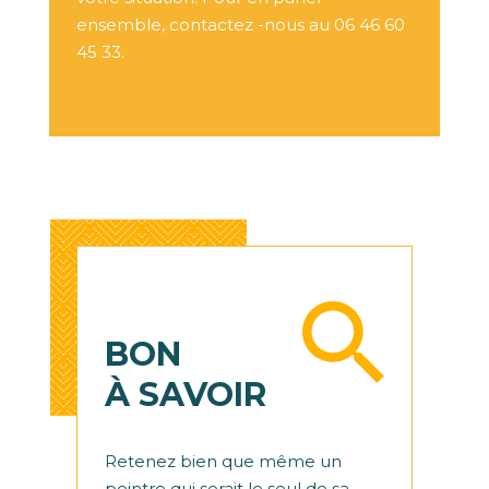
ensemble, contactez -nous au
06 46 60
45 33
.
BON
À SAVOIR
Retenez bien que même un
peintre qui serait le seul de sa