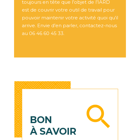
toujours en tête que l’objet de l’IARD
est de couvrir votre outil de travail pour
pouvoir maintenir votre activité quoi qu’il
arrive. Envie d’en parler, contactez-nous
au
06 46 60 45 33
.
BON
À SAVOIR