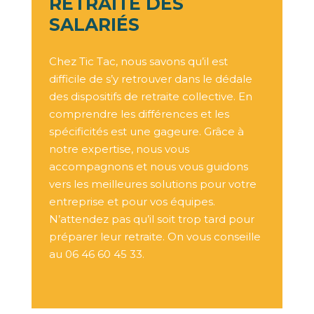
RETRAITE DES
SALARIÉS
Chez Tic Tac, nous savons qu’il est
difficile de s’y retrouver dans le dédale
des dispositifs de retraite collective. En
comprendre les différences et les
spécificités est une gageure. Grâce à
notre expertise, nous vous
accompagnons et nous vous guidons
vers les meilleures solutions pour votre
entreprise et pour vos équipes.
N’attendez pas qu’il soit trop tard pour
préparer leur retraite. On vous conseille
au
06 46 60 45 33
.